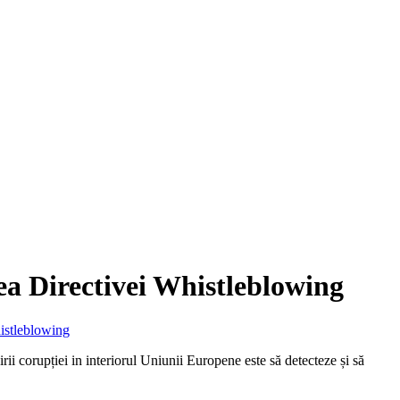
ea Directivei Whistleblowing
istleblowing
rii corupției in interiorul Uniunii Europene este să detecteze și să