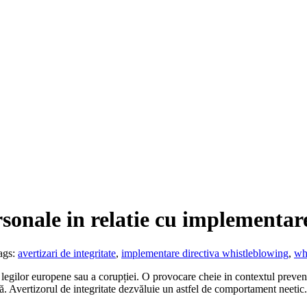
rsonale in relatie cu implementar
ags:
avertizari de integritate
,
implementare directiva whistleblowing
,
wh
 legilor europene sau a corupției. O provocare cheie in contextul preveni
ncă. Avertizorul de integritate dezvăluie un astfel de comportament neetic.