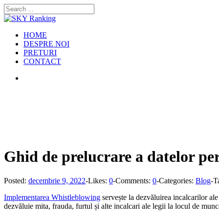
HOME
DESPRE NOI
PRETURI
CONTACT
Ghid de prelucrare a datelor pe
Posted:
decembrie 9, 2022
-
Likes:
0
-
Comments:
0
-
Categories:
Blog
-
T
Implementarea Whistleblowing
servește la dezvăluirea incalcarilor ale
dezvăluie mita, frauda, furtul și alte incalcari ale legii la locul de mu