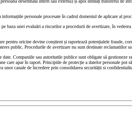
e (persoana desemnata intern sau externă) și apoi limitați transferul de i
 informațiile personale procesate în cadrul domeniul de aplicare al proced
 pe baza unei evaluări a riscurilor a procedurii de avertizare, în vederea
e pentru oricine devine conștient și raportează potențialele fraude, corup
interes public. Procedurile de avertizare nu sunt destinate reclamatiilor sa
 date. Companiile sau autoritatile publice sunt obligate să gestioneze ra
soane care apar în raport. Principiile de protecție a datelor personale pot 
ea unor canale de încredere prin consolidarea securității si confidentialita