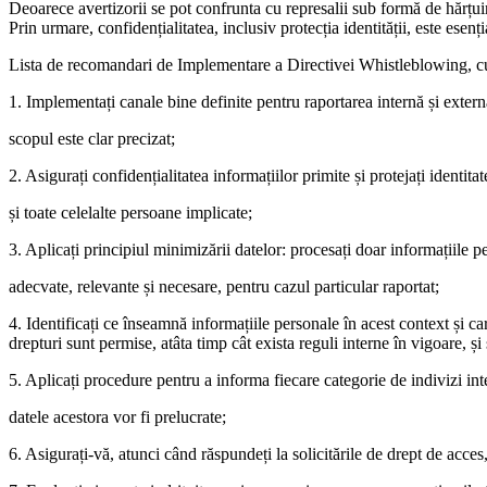
Deoarece avertizorii se pot confrunta cu represalii sub formă de hărțuire
Prin urmare, confidențialitatea, inclusiv protecția identității, este esen
Lista de recomandari de Implementare a Directivei Whistleblowing, 
1. Implementați canale bine definite pentru raportarea internă și extern
scopul este clar precizat;
2. Asigurați confidențialitatea informațiilor primite și protejați identitat
și toate celelalte persoane implicate;
3. Aplicați principiul minimizării datelor: procesați doar informațiile p
adecvate, relevante și necesare, pentru cazul particular raportat;
4. Identificați ce înseamnă informațiile personale în acest context și car
drepturi sunt permise, atâta timp cât exista reguli interne în vigoare, ș
5. Aplicați procedure pentru a informa fiecare categorie de indivizi in
datele acestora vor fi prelucrate;
6. Asigurați-vă, atunci când răspundeți la solicitările de drept de acces,