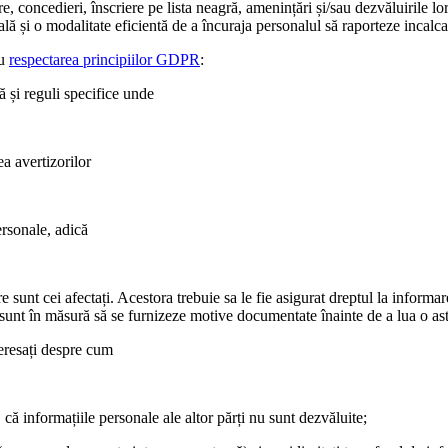
, concedieri, înscriere pe lista neagră, amenințări și/sau dezvăluirile lor 
țială și o modalitate eficientă de a încuraja personalul să raporteze incalca
cu
respectarea principiilor GDPR
:
ă și reguli specifice unde
ea avertizorilor
ersonale, adică
e sunt cei afectați. Acestora trebuie sa le fie asigurat dreptul la informare
i sunt în măsură să se furnizeze motive documentate înainte de a lua o ast
teresați despre cum
 că informațiile personale ale altor părți nu sunt dezvăluite;