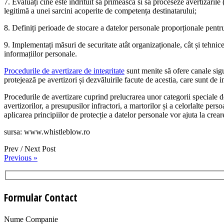
7. Evaluați cine este indrituit sa primeasca si sa proceseze avertizaril
legitimă a unei sarcini acoperite de competența destinatarului;
8. Definiți perioade de stocare a datelor personale proporționale pentru
9. Implementați măsuri de securitate atât organizaționale, cât și tehnice
informațiilor personale.
Procedurile de avertizare de integritate
sunt menite să ofere canale sigur
protejează pe avertizori și dezvăluirile facute de acestia, care sunt de 
Procedurile de avertizare cuprind prelucrarea unor categorii speciale de
avertizorilor, a presupusilor infractori, a martorilor și a celorlalte per
aplicarea principiilor de protecție a datelor personale vor ajuta la crear
sursa: www.whistleblow.ro
Prev / Next Post
Previous »
Formular Contact
Nume Companie