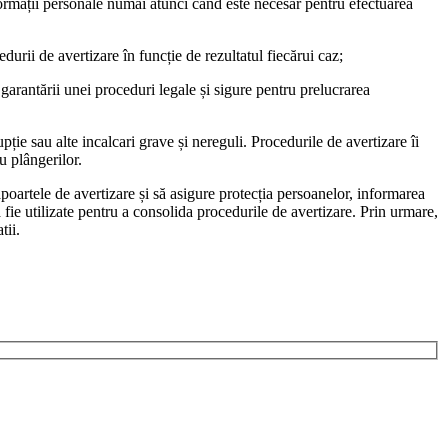
nformații personale numai atunci când este necesar pentru efectuarea
urii de avertizare în funcție de rezultatul fiecărui caz;
 garantării unei proceduri legale și sigure pentru prelucrarea
ție sau alte incalcari grave și nereguli. Procedurile de avertizare îi
u plângerilor.
poartele de avertizare și să asigure protecția persoanelor, informarea
să fie utilizate pentru a consolida procedurile de avertizare. Prin urmare,
tii.