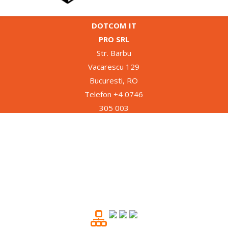
DOTCOM IT
PRO SRL
Str. Barbu
Vacarescu 129
Bucuresti, RO
Telefon +4 0746
305 003
2013 ©
Intelligent Way
of extracting
more business
from your
website !