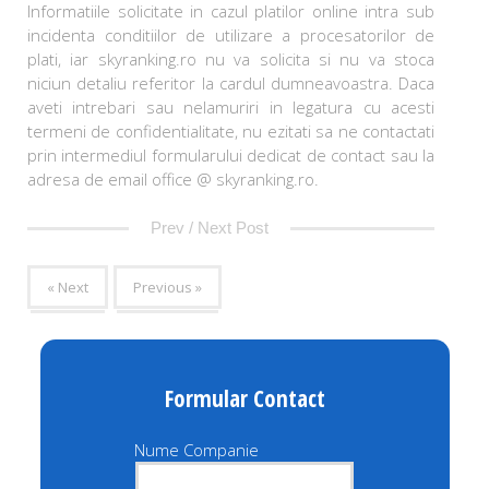
Informatiile solicitate in cazul platilor online intra sub
incidenta conditiilor de utilizare a procesatorilor de
plati, iar skyranking.ro nu va solicita si nu va stoca
niciun detaliu referitor la cardul dumneavoastra. Daca
aveti intrebari sau nelamuriri in legatura cu acesti
termeni de confidentialitate, nu ezitati sa ne contactati
prin intermediul formularului dedicat de contact sau la
adresa de email office @ skyranking.ro.
Prev / Next Post
« Next
Previous »
Formular Contact
Nume Companie